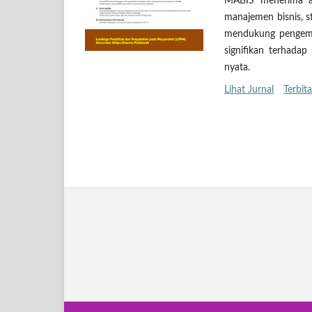
MABIS menerima arti
manajemen bisnis, st
mendukung pengemba
signifikan terhada
nyata.
Lihat Jurnal
Terbita