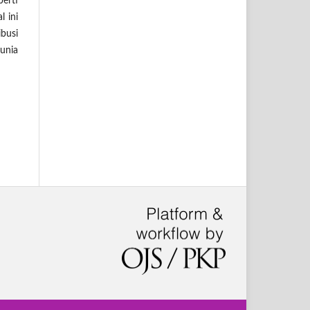
erti
l ini
busi
unia