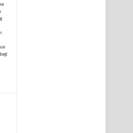
swa
n
ng
n
usi
bagi