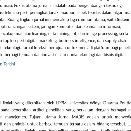
ormasi. Fokus utama jurnal ini adalah pada pengembangan teknologi
 sisi teknis seperti perangkat lunak, maupun aspek teoritis dalam algoritm
igital. Ruang lingkup jurnal ini mencakup tiga rumpun utama, yaitu
Sistem
iputi rancangan sistem, jaringan komputer, dan keamanan informasi;
encakup machine learning, data mining, IoT, dan image processing; serta
n topik seperti digital marketing, business intelligence, dan supply chain
teknologi. Jurnal Inteksis bertujuan untuk menjadi platform bagi penelit
gin berbagi temuan dan inovasi dalam dunia teknologi dan bisnis digital.
n Terkini
l ilmiah yang diterbitkan oleh LPPM Universitas Widya Dharma Pontia
 pada penerbitan artikel penelitian yang berkaitan dengan berbagai a
dan manajemen. Tujuan utama Jurnal MABIS adalah untuk menyedi
iti dan praktisi untuk berbagi temuan terbaru dalam bidang tersebut. J