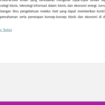
kel-artikel ilmiah yang berkualitas mengenai topik-topik terkait sep
rategi bisnis, teknologi informasi dalam bisnis, dan ekonomi energi. Jurna
ngan ilmu pengetahuan melalui riset yang dapat memberikan kontri
p pemahaman serta penerapan konsep-konsep bisnis dan ekonomi di d
n Terkini