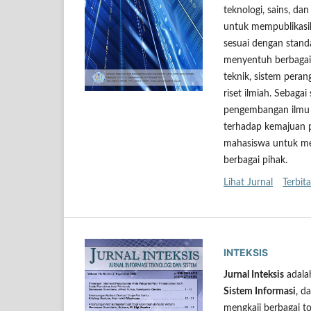
teknologi, sains, da
untuk mempublikasik
sesuai dengan standa
menyentuh berbagai 
teknik, sistem peran
riset ilmiah. Seba
pengembangan ilmu 
terhadap kemajuan p
mahasiswa untuk me
berbagai pihak.
Lihat Jurnal
Terbita
INTEKSIS
Jurnal Inteksis
adalah
Sistem Informasi
, d
mengkaji berbagai to