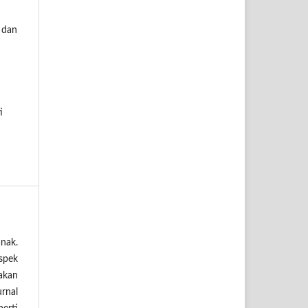
a dan
i
nak.
spek
akan
urnal