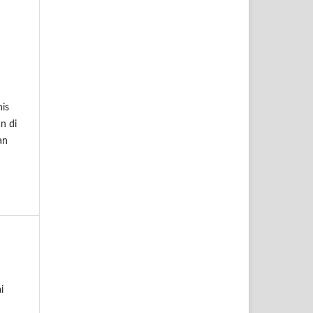
is
n di
an
i