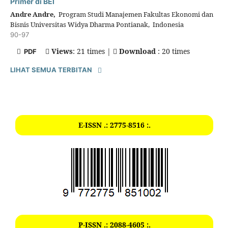
Primer di BEI
Andre Andre,
Program Studi Manajemen Fakultas Ekonomi dan
Bisnis Universitas Widya Dharma Pontianak, Indonesia
90-97
Views
: 21 times |
Download
: 20 times
PDF
LIHAT SEMUA TERBITAN
E-ISSN .: 2775-8516 :.
P-ISSN .: 2088-4605 :.