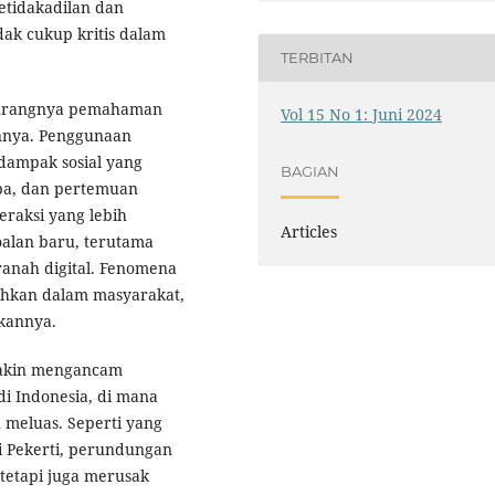
etidakadilan dan
dak cukup kritis dalam
TERBITAN
 kurangnya pemahaman
Vol 15 No 1: Juni 2024
annya. Penggunaan
dampak sosial yang
BAGIAN
apa, dan pertemuan
eraksi yang lebih
Articles
oalan baru, terutama
anah digital. Fenomena
ahkan dalam masyarakat,
kannya.
makin mengancam
 di Indonesia, di mana
 meluas. Seperti yang
i Pekerti, perundungan
 tetapi juga merusak