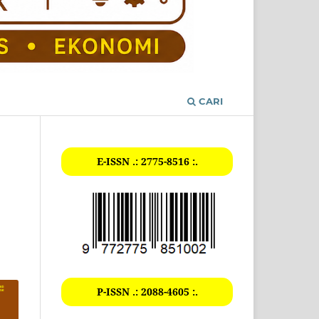
CARI
E-ISSN .: 2775-8516 :.
P-ISSN .: 2088-4605 :.