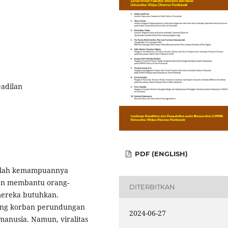
eadilan
PDF (ENGLISH)
adalah kemampuannya
dan membantu orang-
DITERBITKAN
mereka butuhkan.
kung korban perundungan
2024-06-27
manusia. Namun, viralitas