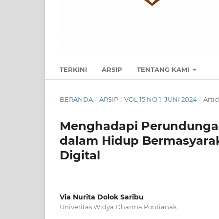
TERKINI
ARSIP
TENTANG KAMI
BERANDA
/
ARSIP
/
VOL 15 NO 1: JUNI 2024
/
Artic
Menghadapi Perundungan 
dalam Hidup Bermasyarak
Digital
Via Nurita Dolok Saribu
Univeritas Widya Dharma Pontianak