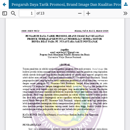
Pengaruh Daya Tarik Promosi, Brand Image Dan Kualitas Produk Terhadap Keputusan Pembelian Sepeda Motor Honda Beat Pada PT. Nusantara Sakti Pontianak