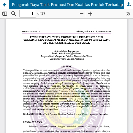
Pengaruh Daya Tarik Promosi Dan Kualitas Produk Terhadap Keputusan Pembelian Melalui Word Of Mouth Pada KFC Matahari Mall Di Pontianak