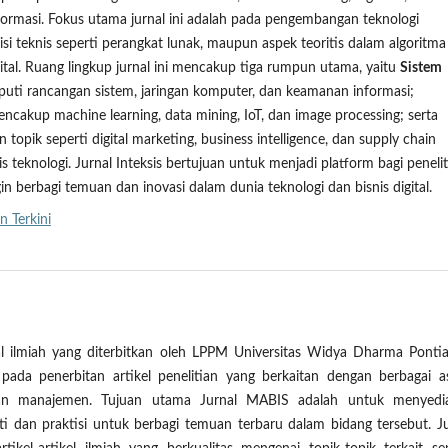
ormasi. Fokus utama jurnal ini adalah pada pengembangan teknologi
 sisi teknis seperti perangkat lunak, maupun aspek teoritis dalam algoritm
igital. Ruang lingkup jurnal ini mencakup tiga rumpun utama, yaitu
Sistem
iputi rancangan sistem, jaringan komputer, dan keamanan informasi;
encakup machine learning, data mining, IoT, dan image processing; serta
n topik seperti digital marketing, business intelligence, dan supply chain
teknologi. Jurnal Inteksis bertujuan untuk menjadi platform bagi penelit
gin berbagi temuan dan inovasi dalam dunia teknologi dan bisnis digital.
n Terkini
l ilmiah yang diterbitkan oleh LPPM Universitas Widya Dharma Pontia
 pada penerbitan artikel penelitian yang berkaitan dengan berbagai a
dan manajemen. Tujuan utama Jurnal MABIS adalah untuk menyedi
iti dan praktisi untuk berbagi temuan terbaru dalam bidang tersebut. J