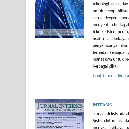
teknologi, sains, da
untuk mempublikasik
sesuai dengan standa
menyentuh berbagai 
teknik, sistem peran
riset ilmiah. Seba
pengembangan ilmu 
terhadap kemajuan p
mahasiswa untuk me
berbagai pihak.
Lihat Jurnal
Terbita
INTEKSIS
Jurnal Inteksis
adalah
Sistem Informasi
, d
mengkaji berbagai to