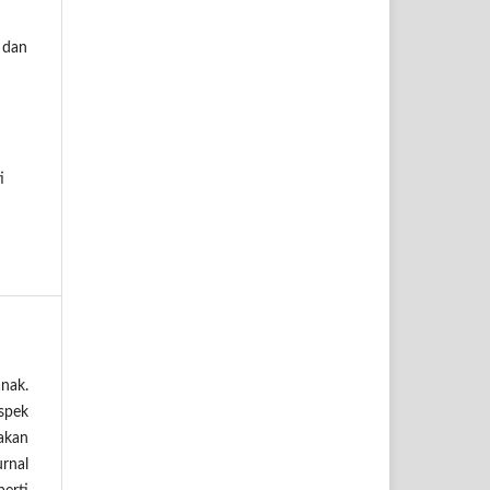
a dan
i
nak.
spek
akan
urnal