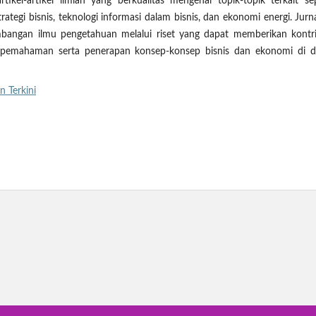
kel-artikel ilmiah yang berkualitas mengenai topik-topik terkait sep
rategi bisnis, teknologi informasi dalam bisnis, dan ekonomi energi. Jurna
ngan ilmu pengetahuan melalui riset yang dapat memberikan kontri
p pemahaman serta penerapan konsep-konsep bisnis dan ekonomi di d
n Terkini