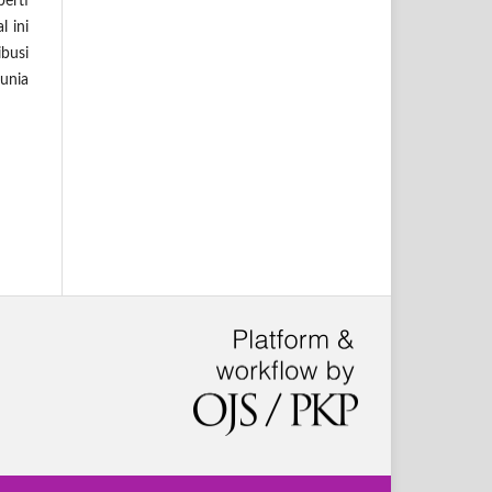
erti
l ini
busi
unia