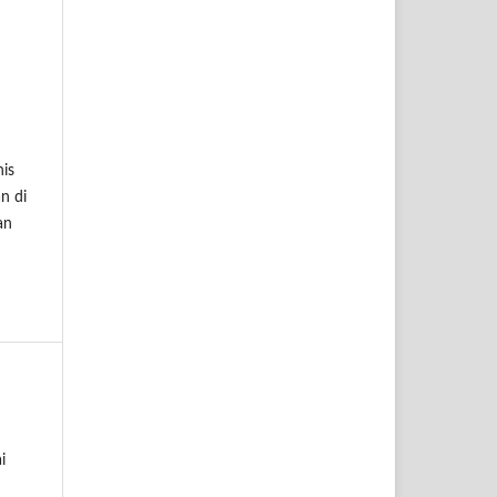
is
n di
an
i