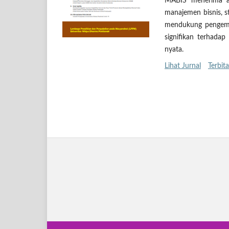
MABIS menerima arti
manajemen bisnis, st
mendukung pengemba
signifikan terhada
nyata.
Lihat Jurnal
Terbita